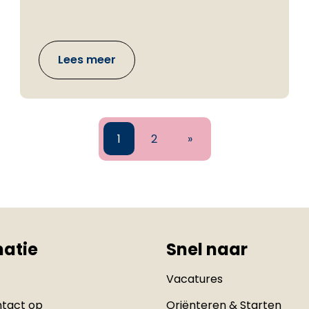
Lees meer
1
2
»
matie
Snel naar
Vacatures
tact op
Oriënteren & Starten