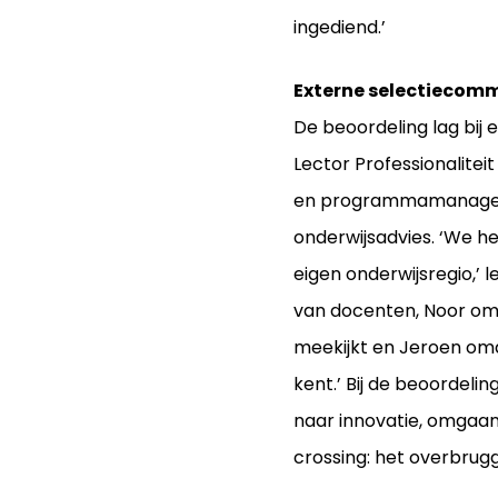
ingediend.’
Externe selectiecomm
De beoordeling lag bij
Lector Professionalite
en programmamanager 
onderwijsadvies. ‘We h
eigen onderwijsregio,’ 
van docenten, Noor omda
meekijkt en Jeroen omd
kent.’ Bij de beoordel
naar innovatie, omgaan
crossing: het overbrug