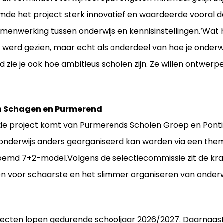
de het project sterk innovatief en waardeerde vooral 
enwerking tussen onderwijs en kennisinstellingen.‘Wat hi
ol werd gezien, maar echt als onderdeel van hoe je onderwi
jd zie je ook hoe ambitieus scholen zijn. Ze willen ontwerp
in Schagen en Purmerend
de project komt van Purmerends Scholen Groep en Ponti
onderwijs anders georganiseerd kan worden via een them
emd 7+2-model.Volgens de selectiecommissie zit de krac
n voor schaarste en het slimmer organiseren van onder
ojecten lopen gedurende schooljaar 2026/2027. Daarnaa