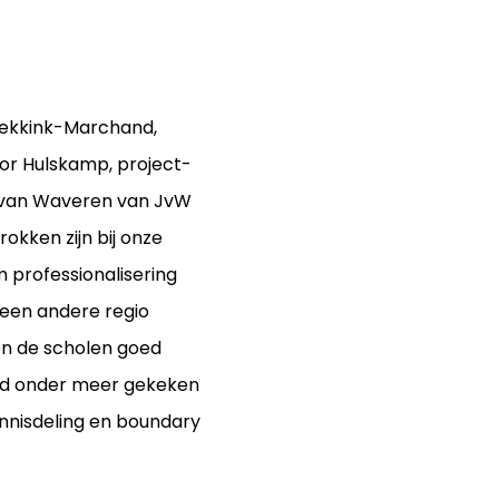
bekkink-Marchand,
or Hulskamp, project-
 van Waveren van JvW
okken zijn bij onze
 professionalisering
 een andere regio
en de scholen goed
erd onder meer gekeken
ennisdeling en boundary