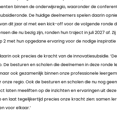
nten binnen de onderwijsregio, waaronder de conferentie 
subsidieronde. De huidige deelnemers spelen daarin opnie
n dit jaar al met een kick-off voor de volgende ronde die 
en die nu bezig zijn, ronden hun traject in juli 2027 af. Zij
2 met hun opgedane ervaring voor de nodige inspiratie 
aarin ook precies de kracht van de innovatiesubsidie. ‘De
o. De besturen en scholen die deelnemen in deze ronde le
 maar ook gezamenlijk binnen onze professionele leerg
voor onze regio. Ook de besturen en scholen die nu nog g
ect laten meeliften op de inzichten en ervaringen uit deze
 en laat tegelijkertijd precies onze kracht zien: samen le
en voor elkaar.’