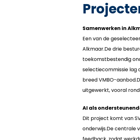
Projecte
Samenwerken in Alk
Een van de geselectee
Alkmaar.De drie bestur
toekomstbestendig onde
selectiecommissie lag 
breed VMBO-aanbod.De 
uitgewerkt, vooral ro
AI als ondersteunend
Dit project komt van S
onderwijs.De centrale v
feedback, zodat werkdr