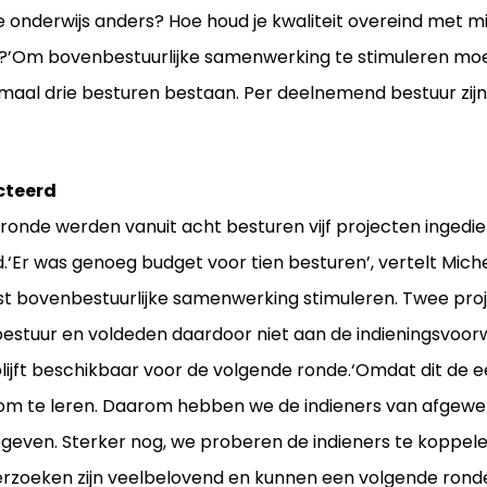
je onderwijs anders? Hoe houd je kwaliteit overeind met
’Om bovenbestuurlijke samenwerking te stimuleren moest
maal drie besturen bestaan. Per deelnemend bestuur zij
cteerd
onde werden vanuit acht besturen vijf projecten ingediend.
.‘Er was genoeg budget voor tien besturen’, vertelt Mich
st bovenbestuurlijke samenwerking stimuleren. Twee pro
estuur en voldeden daardoor niet aan de indieningsvoor
ijft beschikbaar voor de volgende ronde.‘Omdat dit de e
om te leren. Daarom hebben we de indieners van afgewe
egeven. Sterker nog, we proberen de indieners te koppel
erzoeken zijn veelbelovend en kunnen een volgende ron