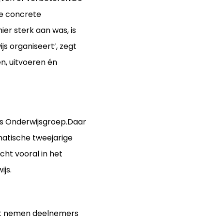
de concrete
er sterk aan was, is
js organiseert’, zegt
en, uitvoeren én
s Onderwijsgroep.Daar
atische tweejarige
ht vooral in het
wijs.
st nemen deelnemers