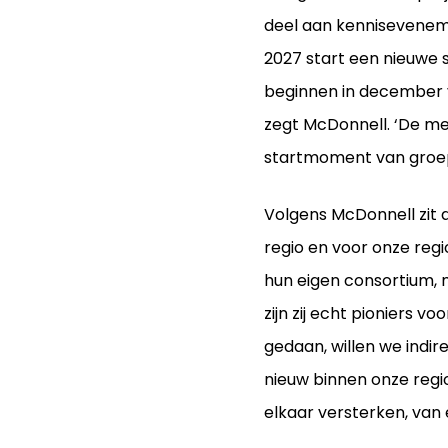
deel aan kenniseveneme
2027 start een nieuwe 
beginnen in december va
zegt McDonnell. ‘De mens
startmoment van groep 
Volgens McDonnell zit d
regio en voor onze regi
hun eigen consortium,
zijn zij echt pioniers 
gedaan, willen we indir
nieuw binnen onze regio
elkaar versterken, van 