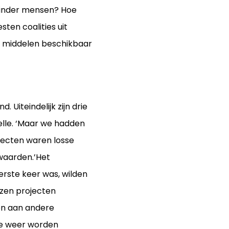
 minder mensen? Hoe
en coalities uit
n middelen beschikbaar
 Uiteindelijk zijn drie
elle. ‘Maar we hadden
jecten waren losse
waarden.’Het
erste keer was, wilden
zen projecten
en aan andere
de weer worden