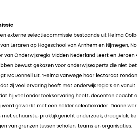
issie
 een externe selectiecommissie bestaande uit Helma Ool
it van Leraren op Hogeschool van Arnhem en Nijmegen, No
van Onderwijsregio Midden Nederland Leert en Jeroen
ebben bewust gekozen voor onderwijsexperts die niet betr
legt McDonnell uit. ‘Helma vanwege haar lectoraat rondom
t zij veel ervaring heeft met onderwijsregio’s en vanuit
at hij veel onderzoekservaring heeft, docenten coacht 
ing werd gewerkt met een helder selectiekader. Daarin w
 met schaarste, praktijkgericht onderzoek, draagvlak, k
gen van grenzen tussen scholen, teams en organisaties.