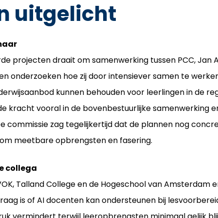
n uitgelicht
maar
rde projecten draait om samenwerking tussen PCC, Jan 
en onderzoeken hoe zij door intensiever samen te werken 
rwijsaanbod kunnen behouden voor leerlingen in de reg
de kracht vooral in de bovenbestuurlijke samenwerking 
commissie zag tegelijkertijd dat de plannen nog concr
ndom meetbare opbrengsten en fasering.
e collega
VOK, Talland College en de Hogeschool van Amsterdam en r
raag is of AI docenten kan ondersteunen bij lesvoorbereidi
uk vermindert terwijl leeropbrengsten minimaal gelijk bl