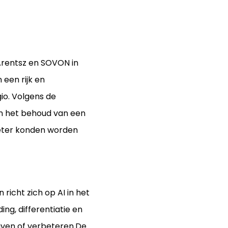
Arentsz en SOVON in
een rijk en
io. Volgens de
en het behoud van een
eter konden worden
icht zich op AI in het
ng, differentiatie en
ijven of verbeteren.De