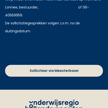
Lonnee, bestuurder,
bestuurder@sws-dh.nl
of 06-
40569959.
De sollicitatiegesprekken volgen z.s.m. na de
sluitingsdatum.
Solliciteer via Meesterbaan