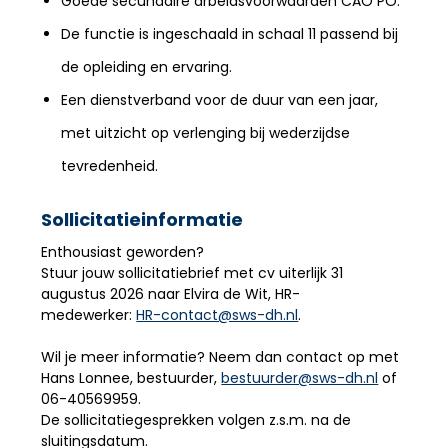
Goede secundaire arbeidsvoorwaarden CAO PO.
De functie is ingeschaald in schaal 11 passend bij
de opleiding en ervaring.
Een dienstverband voor de duur van een jaar,
met uitzicht op verlenging bij wederzijdse
tevredenheid.
Sollicitatieinformatie
Enthousiast geworden?
Stuur jouw sollicitatiebrief met cv uiterlijk 31
augustus 2026 naar Elvira de Wit, HR-
medewerker:
HR-contact@sws-dh.nl
.
Wil je meer informatie? Neem dan contact op met
Hans Lonnee, bestuurder,
bestuurder@sws-dh.nl
of
06-40569959.
De sollicitatiegesprekken volgen z.s.m. na de
sluitingsdatum.