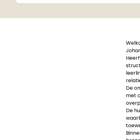
Welko
Johan
Heerh
struc
leerl
relati
De on
met c
overp
De hu
waarb
toewe
Binne