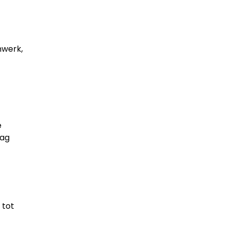
nwerk,
e
rag
 tot