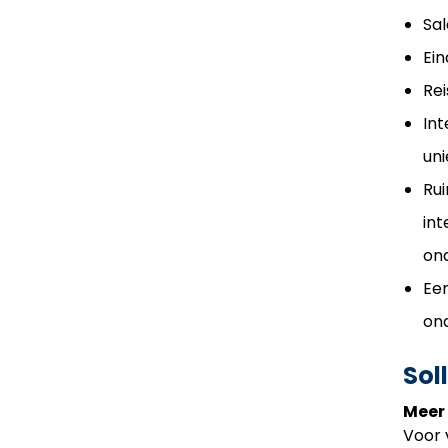
Sal
Ein
Rei
Int
uni
Rui
int
ond
Een
on
Sol
Meer 
Voor 