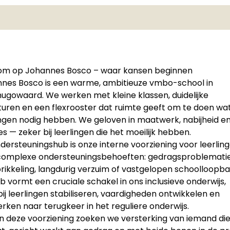
m op Johannes Bosco – waar kansen beginnen
nes Bosco is een warme, ambitieuze vmbo-school in
ugowaard. We werken met kleine klassen, duidelijke
turen en een flexrooster dat ruimte geeft om te doen wa
ingen nodig hebben. We geloven in maatwerk, nabijheid e
es — zeker bij leerlingen die het moeilijk hebben.
dersteuningshub is onze interne voorziening voor leerlin
omplexe ondersteuningsbehoeften: gedragsproblematie
rikkeling, langdurig verzuim of vastgelopen schoolloopb
b vormt een cruciale schakel in ons inclusieve onderwijs,
ij leerlingen stabiliseren, vaardigheden ontwikkelen en
rken naar terugkeer in het reguliere onderwijs.
n deze voorziening zoeken we versterking van iemand die