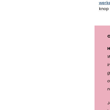
werke
knop 
O
H
W
i
g
o
n
J