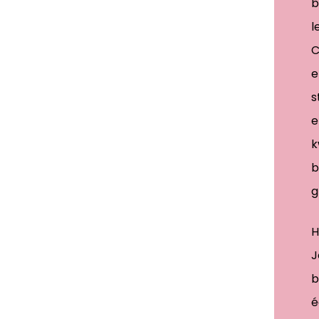
b
l
C
e
s
e
k
b
g
H
J
b
é