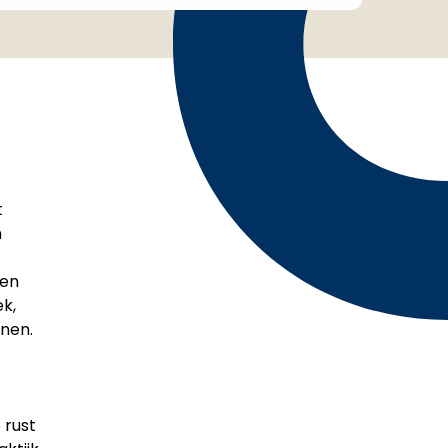
t
n
gen
k,
anen.
 rust