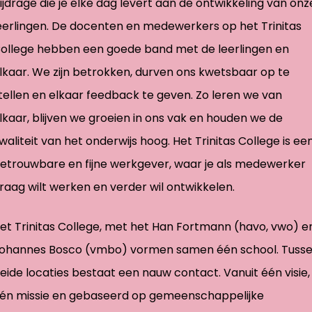
ijdrage die je elke dag levert aan de ontwikkeling van onz
eerlingen. De docenten en medewerkers op het Trinitas
ollege hebben een goede band met de leerlingen en
lkaar. We zijn betrokken, durven ons kwetsbaar op te
tellen en elkaar feedback te geven. Zo leren we van
lkaar, blijven we groeien in ons vak en houden we de
waliteit van het onderwijs hoog. Het Trinitas College is ee
etrouwbare en fijne werkgever, waar je als medewerker
raag wilt werken en verder wil ontwikkelen.
et Trinitas College, met het Han Fortmann (havo, vwo) e
ohannes Bosco (vmbo) vormen samen één school. Tuss
eide locaties bestaat een nauw contact. Vanuit één visie,
én missie en gebaseerd op gemeenschappelijke