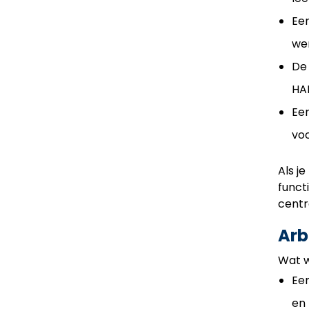
Een
we
De
HAL
Een
voo
Als j
funct
centr
Arb
Wat w
Een
en 