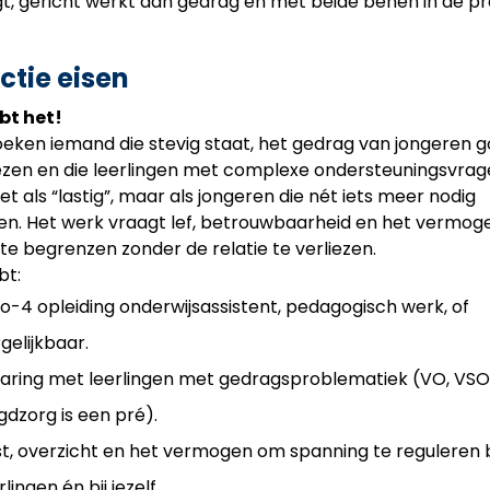
t, gericht werkt aan gedrag en met beide benen in de pra
ctie eisen
ebt het!
eken iemand die stevig staat, het gedrag van jongeren 
ezen en die leerlingen met complexe ondersteuningsvra
iet als “lastig”, maar als jongeren die nét iets meer nodig
n. Het werk vraagt lef, betrouwbaarheid en het vermo
 te begrenzen zonder de relatie te verliezen.
bt:
-4 opleiding onderwijsassistent, pedagogisch werk, of
gelijkbaar.
aring met leerlingen met gedragsproblematiek (VO, VSO
gdzorg is een pré).
t, overzicht en het vermogen om spanning te reguleren b
rlingen én bij jezelf.