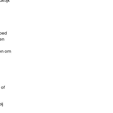
ktijk
goed
gen
gen om
 of
ij