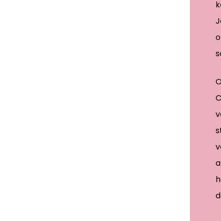
k
J
o
s
O
C
v
s
v
a
h
d