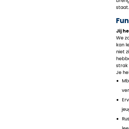
breng
staat.
Fun
Jij h
We zo
kan l
niet z
hebbe
strak
Je he
Mbo
ver
Erv
jeu
Rus
lee